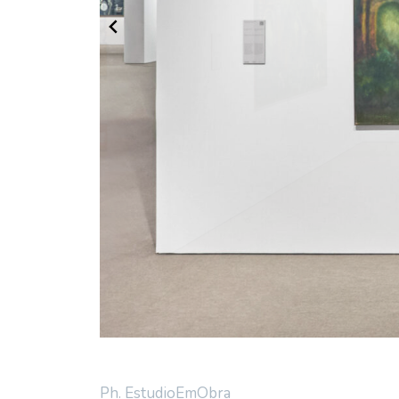
Ph. EstudioEmObra